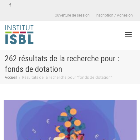
Ouverture de session
Inscription / Adhésion
Active
262 résultats de la recherche pour :
fonds de dotation
naviga
Accueil
Résultats de la recherche pour “fonds de dotation”