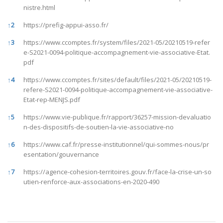
nistre.html
↑
2
https://prefig-appui-asso.fr/
↑
3
https://www.ccomptes.fr/system/files/2021-05/20210519-refer
e-S2021-0094-politique-accompagnement-vie-associative-Etat.
pdf
↑
4
https://www.ccomptes.fr/sites/default/files/2021-05/20210519-
refere-S2021-0094-politique-accompagnement-vie-associative-
Etat-rep-MENJS.pdf
↑
5
https://www.vie-publique.fr/rapport/36257-mission-devaluatio
n-des-dispositifs-de-soutien-la-vie-associative-no
↑
6
https://www.caf.fr/presse-institutionnel/qui-sommes-nous/pr
esentation/gouvernance
↑
7
https://agence-cohesion-territoires.gouv.fr/face-la-crise-un-so
utien-renforce-aux-associations-en-2020-490