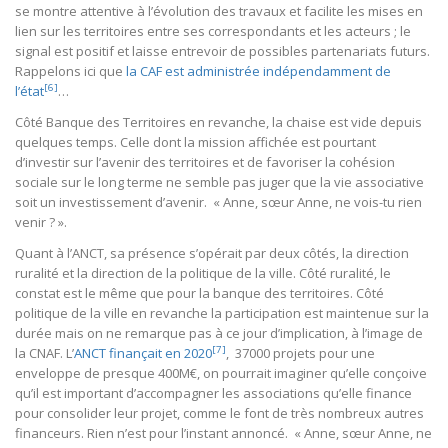
se montre attentive à l’évolution des travaux et facilite les mises en
lien sur les territoires entre ses correspondants et les acteurs ; le
signal est positif et laisse entrevoir de possibles partenariats futurs.
Rappelons ici que
la CAF est administrée indépendamment de
[6]
l’état
…
Côté Banque des Territoires en revanche, la chaise est vide depuis
quelques temps. Celle dont la mission affichée est pourtant
d’investir sur l’avenir des territoires et de favoriser la cohésion
sociale sur le long terme ne semble pas juger que la vie associative
soit un investissement d’avenir. « Anne, sœur Anne, ne vois-tu rien
venir ? ».
Quant à l’ANCT, sa présence s’opérait par deux côtés, la direction
ruralité et la direction de la politique de la ville. Côté ruralité, le
constat est le même que pour la banque des territoires. Côté
politique de la ville en revanche la participation est maintenue sur la
durée mais on ne remarque pas à ce jour d’implication, à l’image de
[7]
la CNAF. L’
ANCT finançait en 2020
, 37000 projets pour une
enveloppe de presque 400M€, on pourrait imaginer qu’elle conçoive
qu’il est important d’accompagner les associations qu’elle finance
pour consolider leur projet, comme le font de très nombreux autres
financeurs. Rien n’est pour l’instant annoncé. « Anne, sœur Anne, ne