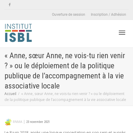
Ouverture de session
Inscription / Adhésion
Active
« Anne, sœur Anne, ne vois-tu rien venir
? » ou le déploiement de la politique
naviga
publique de l’accompagnement à la vie
associative locale
Accueil
« Anne, sœur Anne, ne vois-tu rien venir ? » ou le déploiement
de la politique publique de l’accompagnement à la vie associative locale
|
RNMA
23 novembre 2021
Le 8 juin 2018, après une longue concertation en son sein et auprès