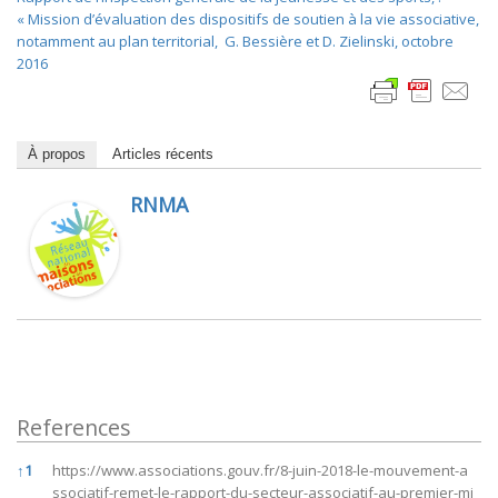
« Mission d’évaluation des dispositifs de soutien à la vie associative,
notamment au plan territorial,
G. Bessière et
D. Zielinski, octobre
2016
À propos
Articles récents
RNMA
References
References
↑
1
https://www.associations.gouv.fr/8-juin-2018-le-mouvement-a
ssociatif-remet-le-rapport-du-secteur-associatif-au-premier-mi