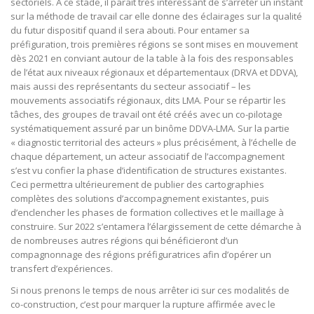
sectoriels. A ce stade, il paraît très intéressant de s’arrêter un instant
sur la méthode de travail car elle donne des éclairages sur la qualité
du futur dispositif quand il sera abouti. Pour entamer sa
préfiguration, trois premières régions se sont mises en mouvement
dès 2021 en conviant autour de la table à la fois des responsables
de l’état aux niveaux régionaux et départementaux (DRVA et DDVA),
mais aussi des représentants du secteur associatif – les
mouvements associatifs régionaux, dits LMA. Pour se répartir les
tâches, des groupes de travail ont été créés avec un co-pilotage
systématiquement assuré par un binôme DDVA-LMA. Sur la partie
« diagnostic territorial des acteurs » plus précisément, à l’échelle de
chaque département, un acteur associatif de l’accompagnement
s’est vu confier la phase d’identification de structures existantes.
Ceci permettra ultérieurement de publier des cartographies
complètes des solutions d’accompagnement existantes, puis
d’enclencher les phases de formation collectives et le maillage à
construire. Sur 2022 s’entamera l’élargissement de cette démarche à
de nombreuses autres régions qui bénéficieront d’un
compagnonnage des régions préfiguratrices afin d’opérer un
transfert d’expériences.
Si nous prenons le temps de nous arrêter ici sur ces modalités de
co-construction, c’est pour marquer la rupture affirmée avec le