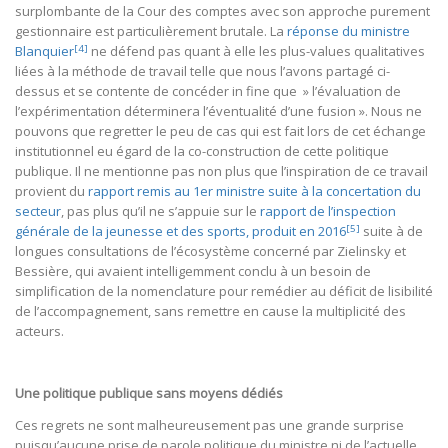
surplombante de la Cour des comptes avec son approche purement
gestionnaire est particulièrement brutale. La
réponse du ministre
[4]
Blanquier
ne défend pas quant à elle les plus-values qualitatives
liées à la méthode de travail telle que nous l’avons partagé ci-
dessus et se contente de concéder in fine que » l’évaluation de
l’expérimentation déterminera l’éventualité d’une fusion ». Nous ne
pouvons que regretter le peu de cas qui est fait lors de cet échange
institutionnel eu égard de la co-construction de cette politique
publique. Il ne mentionne pas non plus que l’inspiration de ce travail
provient du
rapport remis au 1er ministre suite à la concertation du
secteur
, pas plus qu’il ne s’appuie sur le
rapport de l’inspection
[5]
générale de la jeunesse et des sports, produit en 2016
suite à de
longues consultations de l’écosystème concerné par Zielinsky et
Bessière, qui avaient intelligemment conclu à un besoin de
simplification de la nomenclature pour remédier au déficit de lisibilité
de l’accompagnement, sans remettre en cause la multiplicité des
acteurs.
Une politique publique sans moyens dédiés
Ces regrets ne sont malheureusement pas une grande surprise
puisqu’aucune prise de parole politique du ministre ni de l’actuelle