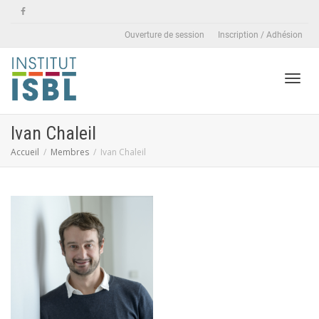
Ouverture de session
Inscription / Adhésion
Active
Ivan Chaleil
Accueil
Membres
Ivan Chaleil
naviga