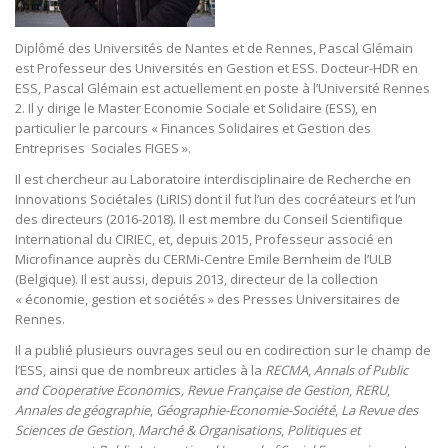
Diplômé des Universités de Nantes et de Rennes, Pascal Glémain
est Professeur des Universités en Gestion et ESS. Docteur-HDR en
ESS, Pascal Glémain est actuellement en poste à l’Université Rennes
2. Il y dirige le Master Economie Sociale et Solidaire (ESS), en
particulier le parcours « Finances Solidaires et Gestion des
Entreprises Sociales FIGES ».
Il est chercheur au Laboratoire interdisciplinaire de Recherche en
Innovations Sociétales (LiRIS) dont il fut l’un des cocréateurs et l’un
des directeurs (2016-2018). Il est membre du Conseil Scientifique
International du CIRIEC, et, depuis 2015, Professeur associé en
Microfinance auprès du CERMi-Centre Emile Bernheim de l’ULB
(Belgique). Il est aussi, depuis 2013, directeur de la collection
« économie, gestion et sociétés » des Presses Universitaires de
Rennes.
Il a publié plusieurs ouvrages seul ou en codirection sur le champ de
l’ESS, ainsi que de nombreux articles à la
RECMA
,
Annals of Public
and Cooperative Economic
s
,
Revue Française de Gestion
,
RERU
,
Annales de géographie
,
Géographie-Economie-Société
,
La Revue des
Sciences de Gestion
,
Marché & Organisations
,
Politiques et