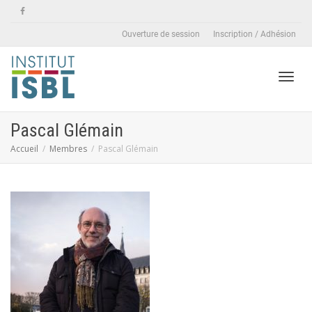
Ouverture de session
Inscription / Adhésion
Active
Pascal Glémain
Accueil
Membres
Pascal Glémain
naviga