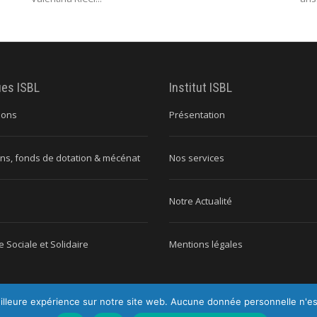
ues ISBL
Institut ISBL
ions
Présentation
ns, fonds de dotation & mécénat
Nos services
Notre Actualité
 Sociale et Solidaire
Mentions légales
illeure expérience sur notre site web. Aucune donnée personnelle n'est c