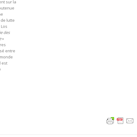
nt sur la
Soutenue
ne
 de lutte
 Los
ie des
e
»
ires
isé entre
u monde
l est
e