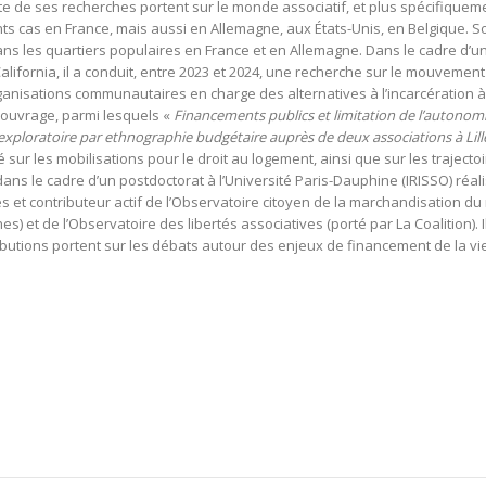
nte de ses recherches portent sur le monde associatif, et plus spécifiqueme
nts cas en France, mais aussi en Allemagne, aux États-Unis, en Belgique. 
dans les quartiers populaires en France et en Allemagne. Dans le cadre d’u
alifornia, il a conduit, entre 2023 et 2024, une recherche sur le mouvement
ganisations communautaires en charge des alternatives à l’incarcération à
 d’ouvrage, parmi lesquels «
Financements publics et limitation de l’autonom
exploratoire par ethnographie budgétaire auprès de deux associations à Lill
é sur les mobilisations pour le droit au logement, ainsi que sur les trajecto
s le cadre d’un postdoctorat à l’Université Paris-Dauphine (IRISSO) réal
es et contributeur actif de l’Observatoire citoyen de la marchandisation d
es) et de l’Observatoire des libertés associatives (porté par La Coalition). I
ibutions portent sur les débats autour des enjeux de financement de la vi