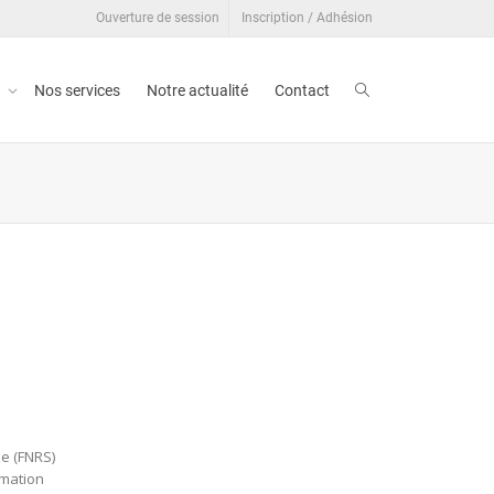
Ouverture de session
Inscription / Adhésion
t
Nos services
Notre actualité
Contact
ue (FNRS)
nimation