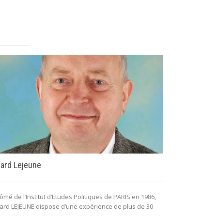
ard Lejeune
Jean-Pierre 
ômé de l’Institut d’Etudes Politiques de PARIS en 1986,
Inspecteur hon
ard LEJEUNE dispose d’une expérience de plus de 30
en droit, membr
..
Vulnérabilités et