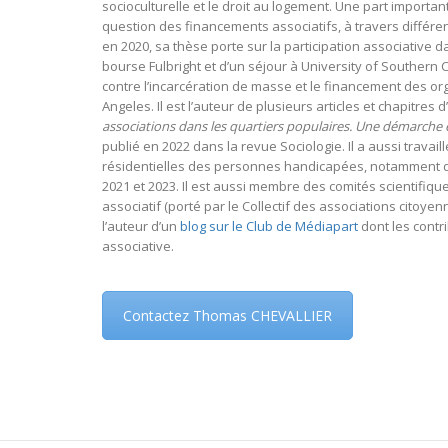
socioculturelle et le droit au logement. Une part importa
question des financements associatifs, à travers différe
en 2020, sa thèse porte sur la participation associative 
bourse Fulbright et d’un séjour à University of Southern C
contre l’incarcération de masse et le financement des or
Angeles. Il est l’auteur de plusieurs articles et chapitres
associations dans les quartiers populaires. Une démarche 
publié en 2022 dans la revue Sociologie. Il a aussi travaill
résidentielles des personnes handicapées, notamment dan
2021 et 2023. Il est aussi membre des comités scientifiqu
associatif (porté par le Collectif des associations citoyenn
l’auteur d’un
blog sur le Club de Médiapart
dont les contr
associative.
Contactez Thomas CHEVALLIER