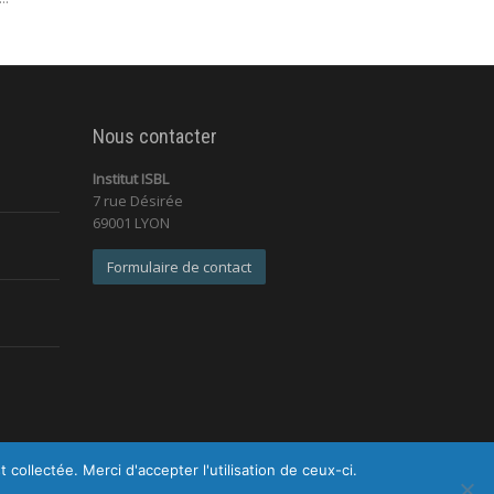
Nous contacter
Institut ISBL
7 rue Désirée
69001 LYON
Formulaire de contact
ollectée. Merci d'accepter l'utilisation de ceux-ci.