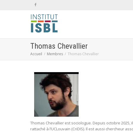
Thomas Chevallier
Accueil
Membres
Thomas Chevallier
|
Valentina Ricci
11
septembre
2025
Thomas Chevallier est sociologue. Depuis octobre 2025, i
rattaché à l’UCLouvain (CriDIS). Il est aussi chercheur asso