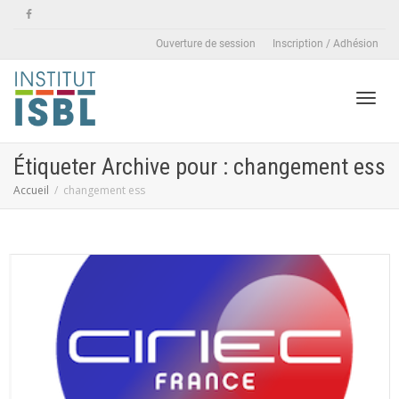
Ouverture de session
Inscription / Adhésion
Active
Étiqueter Archive pour : changement ess
Accueil
changement ess
naviga