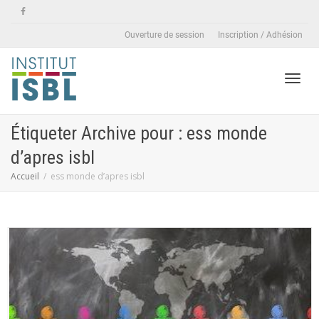
Ouverture de session
Inscription / Adhésion
Active
Étiqueter Archive pour : ess monde
d’apres isbl
naviga
Accueil
ess monde d’apres isbl