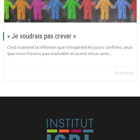
« Je voudrais pas crever »
C’est vraiment la réflexion que m’inspirent les jours confinés, ceux
que nous n’avons pas souhaités et avons vécus avec...
En lire plus