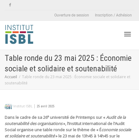
Ouverture de session
Inscription / Adhésion
Active
Table ronde du 23 mai 2025 : Économie
sociale et solidaire et soutenabilité
naviga
Accueil
Table ronde du 23 mai 2025 : Économie sociale et solidaire et
soutenabilité
|
Institut ISBL
25 avril 2025
e
Dans le cadre de sa 26
université de Printemps sur «
Audit de la
soutenabilité des organisations
», l’Institut international de l’Audit
Social organise une table ronde sur le thème de « É
conomie sociale
et solidaire et soutenabilité
» le 23 mai de 13h45 à 14h45 sur le