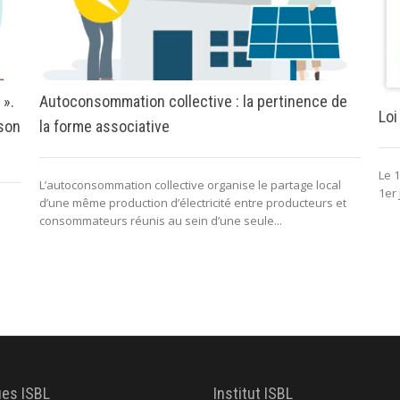
 ».
Autoconsommation collective : la pertinence de
Loi
 son
la forme associative
Le 1
L’autoconsommation collective organise le partage local
1er 
d’une même production d’électricité entre producteurs et
consommateurs réunis au sein d’une seule...
ues ISBL
Institut ISBL