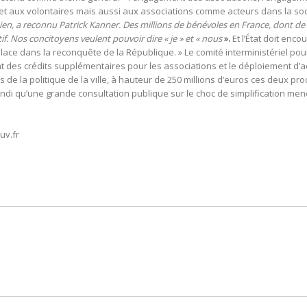
et aux volontaires mais aussi aux associations comme acteurs dans la soc
ien, a reconnu Patrick Kanner. Des millions de bénévoles en France, dont d
ctif. Nos concitoyens veulent pouvoir dire « je » et « nous
».
Et l’État doit enc
place dans la reconquête de la République. » Le comité interministériel pour
des crédits supplémentaires pour les associations et le déploiement d’act
s de la politique de la ville, à hauteur de 250 millions d’euros ces deux p
di qu’une grande consultation publique sur le choc de simplification men
uv.fr