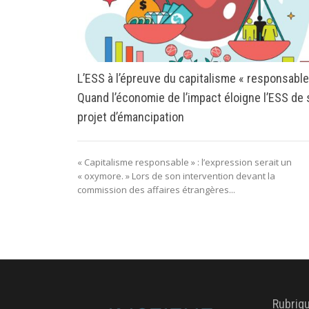
L’ESS à l’épreuve du capitalisme « responsable
Quand l’économie de l’impact éloigne l’ESS de
projet d’émancipation
« Capitalisme responsable » : l’expression serait un
« oxymore. » Lors de son intervention devant la
commission des affaires étrangères...
Rubriq