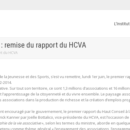
L’Institu
 : remise du rapport du HCVA
ort du HCVA
 de la Jeunesse et des Sports, s’est vu remettre, lundi 1er juin, le premier r
2-2014.
ative. Sur tout son territoire, ce sont 1,3 millions d’associations et 16 mil
 l’apprentissage de la citoyenneté et du vivre ensemble. Le paysage asso
s associations dans la production de richesse et la création d’emplois 
nt encouragé par le gouvernement, le premier rapport du Haut Conseil à l
trick Kanner par Joëlle Bottalico, vice-présidente du HCVA, est l’occasion de
ie de la vie associative
», selon les termes du ministre, aborde en quelqu
 retenu comme thème général « l’engagement des associations, l’engagemen