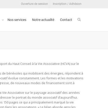
Ouverture de session
Inscription / Adhésion
t
Nos services
Notre actualité
Contact
apport du Haut Conseil à la Vie Associative (HCVA) sur le
lions de bénévoles qui mobilisent des énergies, répondent à
ciatif évolue constamment. Les formes et les motivations
progresse, de nouveaux modes de financement sont à
a Vie Associative sur le paysage associatif des années
 dresser le portrait du monde associatif d’aujourd’hui.
es 150 pages ce qui a principalement marqué la vie
t dans les associations. » Le bilan aborde ainsi les