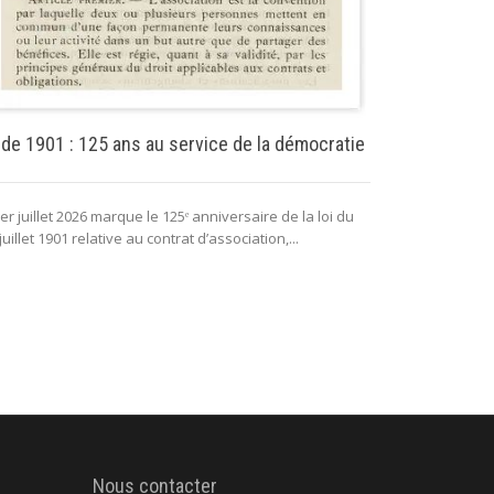
Puissance pu
 de 1901 : 125 ans au service de la démocratie
La puissance 
er juillet 2026 marque le 125ᵉ anniversaire de la loi du
lui permettant 
juillet 1901 relative au contrat d’association,...
fonctionnement 
Nous contacter