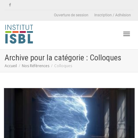
Ouverture de session
Inscription / Adhésion
Active
Archive pour la catégorie : Colloques
Accueil
Nos Références
Colloques
naviga