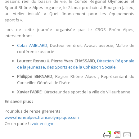
besoins réel du bassin de vie, le Comité Régional Olympique et
Sportif Rhône Alpes organise, le 24 mai prochain à Bourgoin Jallieu,
un Atelier intitulé « Quel financement pour les équipements
sportifs ».
Lors de cette journée organisée par le CROS Rhône-Alpes,
interviendrons :
Colas AMBLARD
, Docteur en droit, Avocat associé, Maître de
conférence associé
Laurent Renou
&
Pierre Yves CHASSARD
,
Direction Régionale
de la Jeunesse, des Sports et de la Cohésion Sociale
Philippe BERNARD
, Région Rhône Alpes , Représentant du
Conseiller Général de l’Isère
Xavier FABRE
: Directeur des sport de la ville de Villeurbanne
En savoir plus :
Pour plus de renseignements :
www.rhonealpes.franceolympique.com
On en parle ! :
voir en ligne