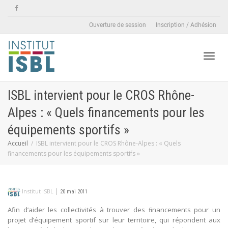
Ouverture de session
Inscription / Adhésion
Active
ISBL intervient pour le CROS Rhône-
Alpes : « Quels financements pour les
naviga
équipements sportifs »
Accueil
ISBL intervient pour le CROS Rhône-Alpes : « Quels
financements pour les équipements sportifs »
|
Institut ISBL
20 mai 2011
Afin d’aider les collectivités à trouver des ﬁnancements pour un
projet d’équipement sportif sur leur territoire, qui répondent aux