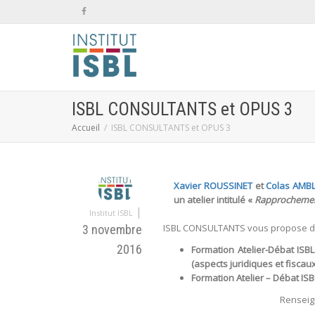
ISBL CONSULTANTS et OPUS 3
Accueil
ISBL CONSULTANTS et OPUS 3
Xavier ROUSSINET
et
Colas AMB
un atelier intitulé «
Rapprochement
|
Institut ISBL
ISBL CONSULTANTS vous propose deu
3 novembre
2016
Formation Atelier-Débat IS
(aspects juridiques et fiscaux)
Formation Atelier – Débat I
Renseig