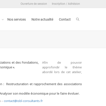
Ouverture de session
Inscription / Adhésion
t
Nos services
Notre actualité
Contact
iations et des Fondations,
Afin de pouvoir
nomique ».
approfondir le thème
abordé lors de cet atelier,
n : Restructuration et rapprochement des associations
 Analyser son modèle économique pour le faire évoluer.
n –
contact@isbl-consultants.fr