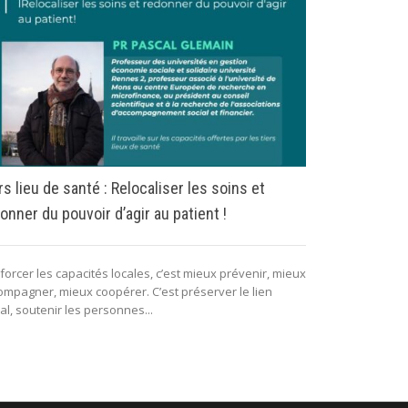
rs lieu de santé : Relocaliser les soins et
Colloque du
onner du pouvoir d’agir au patient !
RALLUMONS 
orcer les capacités locales, c’est mieux prévenir, mieux
Le CIRIEC-Franc
ompagner, mieux coopérer. C’est préserver le lien
soutien de MGEN
al, soutenir les personnes...