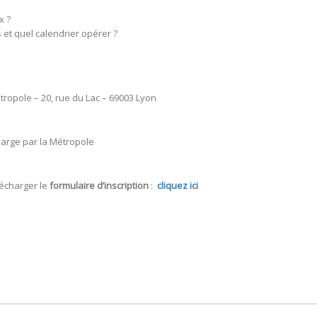
x ?
 et quel calendrier opérer ?
étropole – 20, rue du Lac – 69003 Lyon
charge par la Métropole
lécharger le
formulaire d’inscription
:
cliquez ici