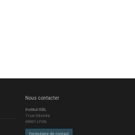
Nous contacter
Institut ISBL
7 rue Désirée
69001 LYON
Formulaire de contact