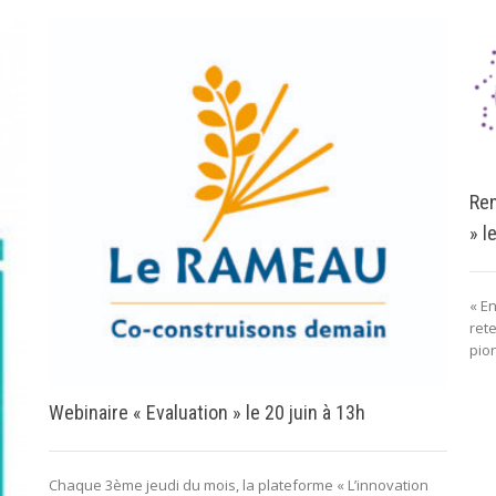
Ren
» l
« En
ret
pion
Webinaire « Evaluation » le 20 juin à 13h
Chaque 3ème jeudi du mois, la plateforme « L’innovation