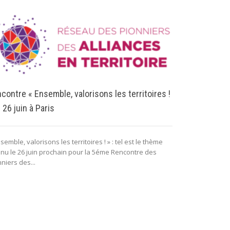
contre « Ensemble, valorisons les territoires !
e 26 juin à Paris
Nouveau cod
semble, valorisons les territoires ! » : tel est le thème
actualités ju
enu le 26 juin prochain pour la 5éme Rencontre des
mars 2019 à
niers des...
Anne-Cécile Viv
des affaires EY
Directeur de mi