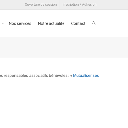
Ouverture de session
Inscription / Adhésion
t
Nos services
Notre actualité
Contact
es responsables associatifs bénévoles : «
Mutualiser ses