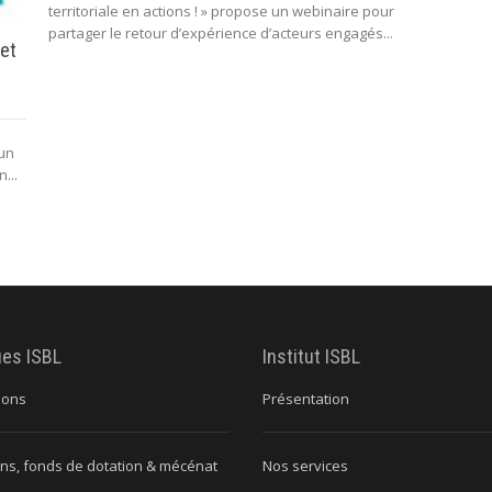
territoriale en actions ! » propose un webinaire pour
partager le retour d’expérience d’acteurs engagés...
 et
’un
...
ues ISBL
Institut ISBL
ions
Présentation
ns, fonds de dotation & mécénat
Nos services