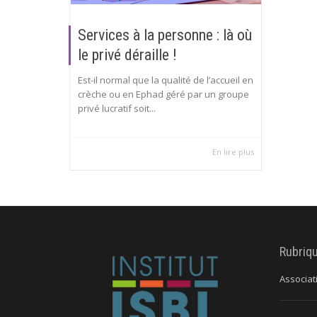
Services à la personne : là où
le privé déraille !
Est-il normal que la qualité de l’accueil en
crèche ou en Ephad géré par un groupe
privé lucratif soit...
En lire plus
Rubriq
Associat