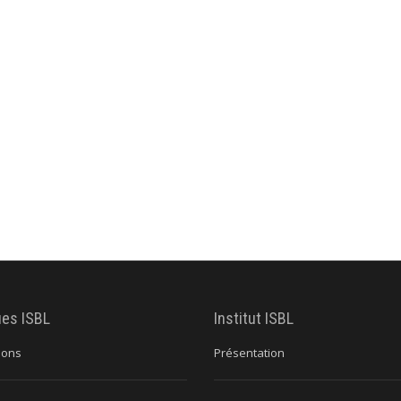
ues ISBL
Institut ISBL
ions
Présentation