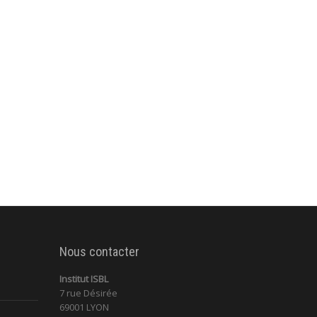
Nous contacter
Institut ISBL
7 rue Désirée
69001 LYON