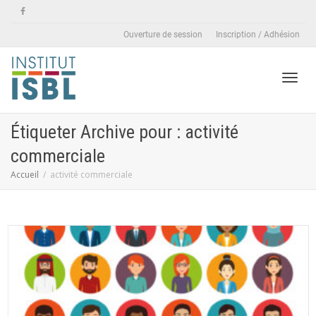
Ouverture de session
Inscription / Adhésion
Active
Étiqueter Archive pour : activité
commerciale
naviga
Accueil
activité commerciale