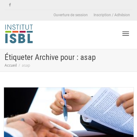
Ouverture de session
Inscription / Adhésion
Active
Étiqueter Archive pour : asap
Accueil
asap
naviga