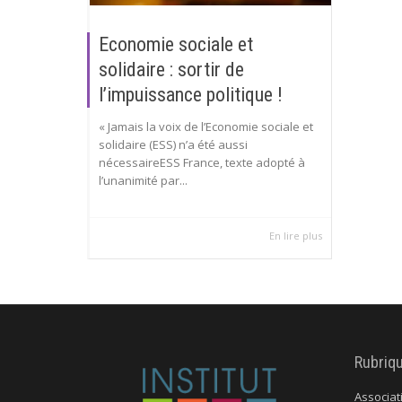
Economie sociale et
solidaire : sortir de
l’impuissance politique !
« Jamais la voix de l’Economie sociale et
solidaire (ESS) n’a été aussi
nécessaireESS France, texte adopté à
l’unanimité par...
En lire plus
Rubriq
Associat