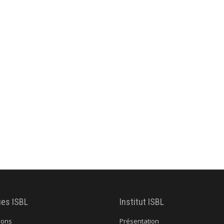
ues ISBL
Institut ISBL
ions
Présentation