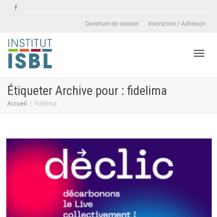
Ouverture de session
Inscription / Adhésion
Active
Étiqueter Archive pour : fidelima
Accueil
fidelima
naviga