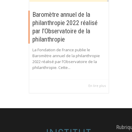
Baromètre annuel de la
philanthropie 2022 réalisé
par l’Observatoire de la
philanthropie
La Fondation de France publie le
Baromètre annuel de la philanthropie
2022 réalisé par l’Observatoire de la
philanthropie. Cette...
En lire plus
Rubriq