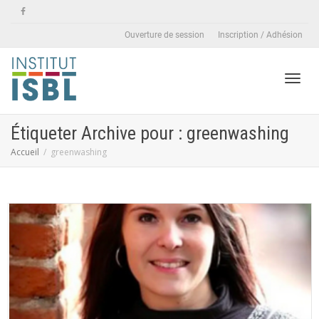
Ouverture de session
Inscription / Adhésion
Active
Étiqueter Archive pour : greenwashing
Accueil
greenwashing
naviga