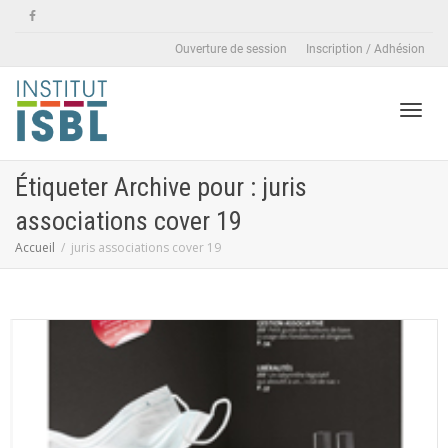
Ouverture de session
Inscription / Adhésion
Active
Étiqueter Archive pour : juris
associations cover 19
naviga
Accueil
juris associations cover 19