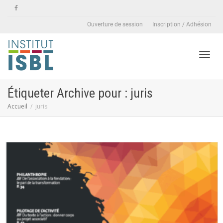
Ouverture de session
Inscription / Adhésion
Active
Étiqueter Archive pour : juris
Accueil
juris
naviga