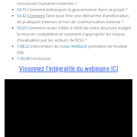
ressources humaines internes ?
50:15
Comment embarquer la gouvernance dans ce projet ?
54:42
Comment
faire pour être une démarche d’amélioration
de pratiques internes et non de communication externe ?
59:20
Comment rester fidèle à l’ADN de notre structure malgré
la mise en compétition et comment s’approprier les enjeux
d’évaluation par les acteurs de l’ESS ?
1:08:22
Intervention de
Colas Amblard
, président de l’Institut
ISBL
1:20:28
Conclusion
Visionnez l’intégralité du webinaire ICI