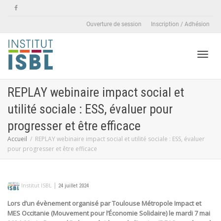
Ouverture de session
Inscription / Adhésion
Active
REPLAY webinaire impact social et
utilité sociale : ESS, évaluer pour
naviga
progresser et être efficace
Accueil
REPLAY webinaire impact social et utilité sociale : ESS, évaluer
pour progresser et être efficace
|
Institut ISBL
24 juillet 2024
Lors d’u
n évènement organisé par Toulouse Métropole Impact et
MES Occitanie (Mouvement pour l’Économie Solidaire) le mardi 7 mai