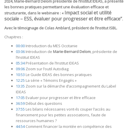
2024, Marie-Bernard Delom présidente de l’Institut IDEAS, a présenté
les bonnes pratiques permettant une évaluation efficace et
Impact social et utilité
structurante, dans le webinaire : «
sociale –
ESS, évaluer pour progresser et être efficace”
.
Avec le témoignage de Colas Amblard, président de l’Institut ISBL.
Chapitres :
00:00
Introduction du MES Occitanie
03:06
Introduction de
Marie-Bernard Delom
, présidente de
l’Institut IDEAS
05:34
Présentation de l’Institut IDEAS
09:06
Zoom sur l’outil Autodiag
10:53
Le Guide IDEAS des bonnes pratiques
12:25
La série « Témoins Engagés »
13:35
Zoom sur la démarche d’accompagnement du Label
IDEAS
17:05
Evaluer pour progresser et être efficace
36:59
Début des questions
37:55
Les bilans nécessaires vont-ils couper l’accès au
financement pour les petites associations, faute de
ressources humaines ?
44:54
Comment financer la montée en compétence des