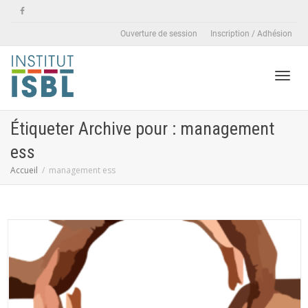
Ouverture de session
Inscription / Adhésion
Active
Étiqueter Archive pour : management
ess
naviga
Accueil
management ess