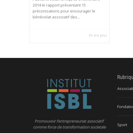
2014 le rapport présentant 15
préconisations pour encourager le
bénévolat associatif des...
En lire plus
Rubriq
Associat
Fondatio
Promouvoir l’entrepreneuriat associatif
Sport
comme force de transformation societale