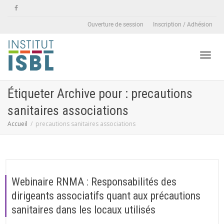
Ouverture de session
Inscription / Adhésion
Active
Étiqueter Archive pour : precautions
sanitaires associations
naviga
Accueil
precautions sanitaires associations
Webinaire RNMA : Responsabilités des
dirigeants associatifs quant aux précautions
sanitaires dans les locaux utilisés