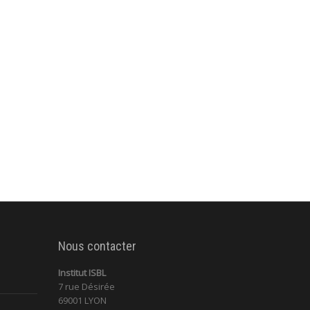
Nous contacter
Institut ISBL
7 rue Désirée
69001 LYON