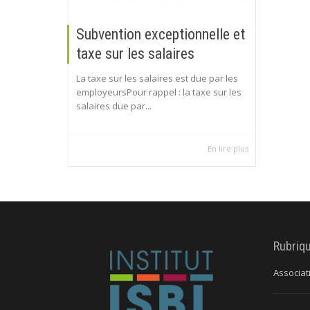
Subvention exceptionnelle et
taxe sur les salaires
La taxe sur les salaires est due par les
employeursPour rappel : la taxe sur les
salaires due par...
En lire plus
Rubriq
Associat