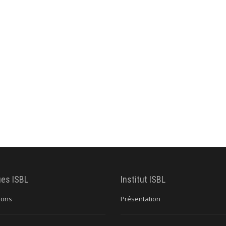
ues ISBL
Institut ISBL
ions
Présentation