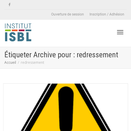
Ouverture de session
Inscription / Adhésion
Active
Étiqueter Archive pour : redressement
Accueil
redressement
naviga