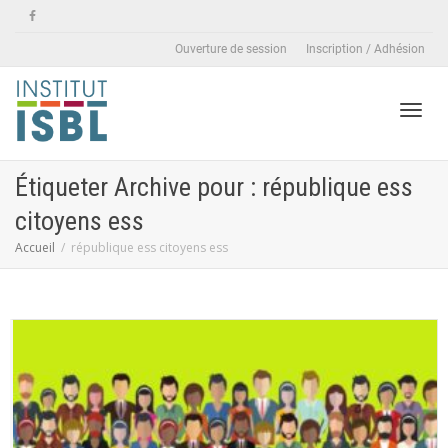
Ouverture de session
Inscription / Adhésion
Active
Étiqueter Archive pour : république ess
citoyens ess
naviga
Accueil
république ess citoyens ess