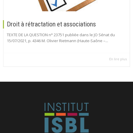
Droit à rétractation et associations
TEXTE DE LA QUESTION n° 23751 publiée dans le JO Sénat du
15/07/2021, p. 4346 M. Olivier Rietmann (Haute-Saône –...
En lire plus