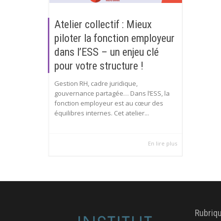
Atelier collectif : Mieux
piloter la fonction employeur
dans l’ESS – un enjeu clé
pour votre structure !
Gestion RH, cadre juridique,
gouvernance partagée… Dans l’ESS, la
fonction employeur est au cœur des
équilibres internes. Cet atelier...
En lire plus
Rubriq