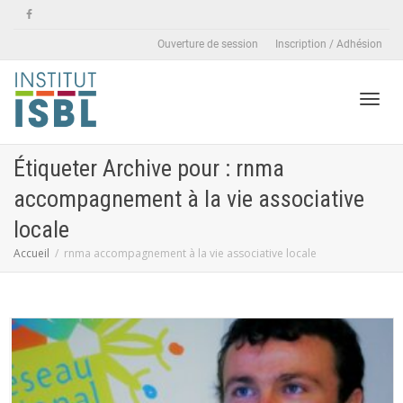
Ouverture de session
Inscription / Adhésion
Active
Étiqueter Archive pour : rnma
accompagnement à la vie associative
naviga
locale
Accueil
rnma accompagnement à la vie associative locale