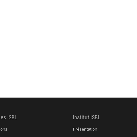
ues ISBL
Institut ISBL
ions
Présentation