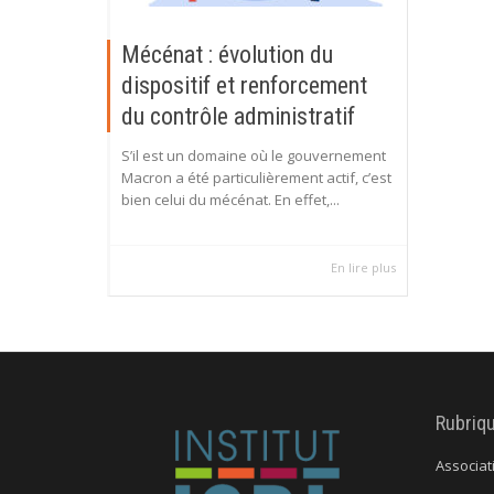
Mécénat : évolution du
dispositif et renforcement
du contrôle administratif
S’il est un domaine où le gouvernement
Macron a été particulièrement actif, c’est
bien celui du mécénat. En effet,...
En lire plus
Rubriq
Associat