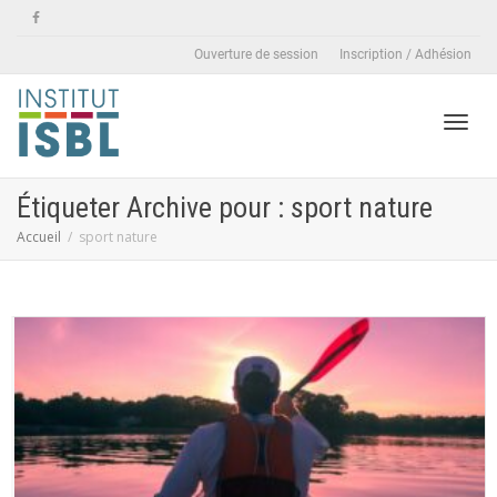
Ouverture de session
Inscription / Adhésion
Active
Étiqueter Archive pour : sport nature
Accueil
sport nature
naviga