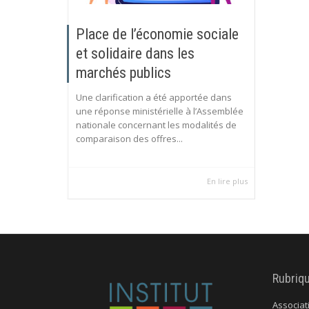
Place de l’économie sociale
et solidaire dans les
marchés publics
Une clarification a été apportée dans
une réponse ministérielle à l’Assemblée
nationale concernant les modalités de
comparaison des offres...
En lire plus
Rubriq
Associat