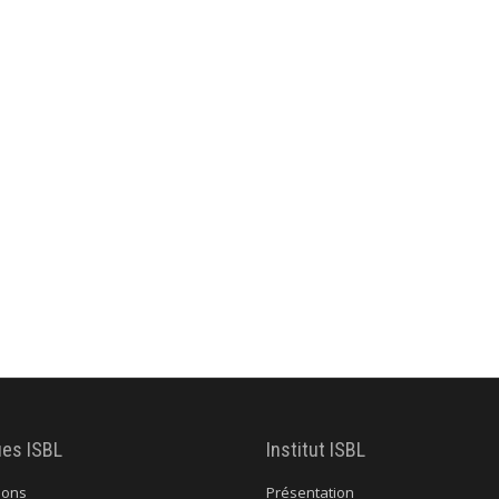
ues ISBL
Institut ISBL
ions
Présentation