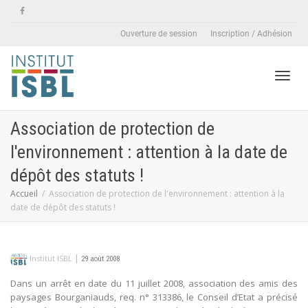
Ouverture de session
Inscription / Adhésion
Active
Association de protection de
l'environnement : attention à la date de
naviga
dépôt des statuts !
Accueil
Association de protection de l'environnement : attention à la
date de dépôt des statuts !
|
Institut ISBL
29 août 2008
Dans un arrêt en date du 11 juillet 2008, association des amis des
paysages Bourganiauds, req. n° 313386, le Conseil d’Etat a précisé