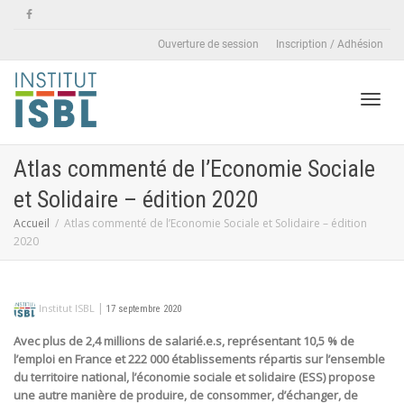
Ouverture de session
Inscription / Adhésion
Active
Atlas commenté de l’Economie Sociale
et Solidaire – édition 2020
naviga
Accueil
Atlas commenté de l’Economie Sociale et Solidaire – édition
2020
|
Institut ISBL
17 septembre 2020
Avec plus de 2,4 millions de salarié.e.s, représentant 10,5 % de
l’emploi en France et 222 000 établissements répartis sur l’ensemble
du territoire national, l’économie sociale et solidaire (ESS) propose
une autre manière de produire, de consommer, d’échanger, de