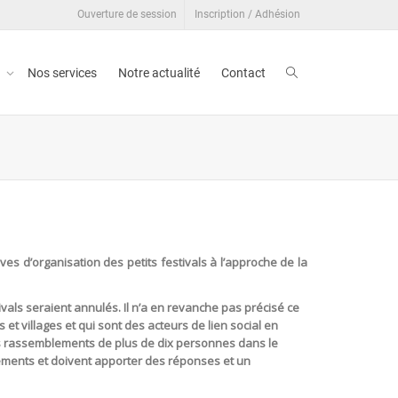
Ouverture de session
Inscription / Adhésion
t
Nos services
Notre actualité
Contact
ives d’organisation des petits festivals à l’approche de la
vals seraient annulés. Il n’a en revanche pas précisé ce
et villages et qui sont des acteurs de lien social en
les rassemblements de plus de dix personnes dans le
nements et doivent apporter des réponses et un