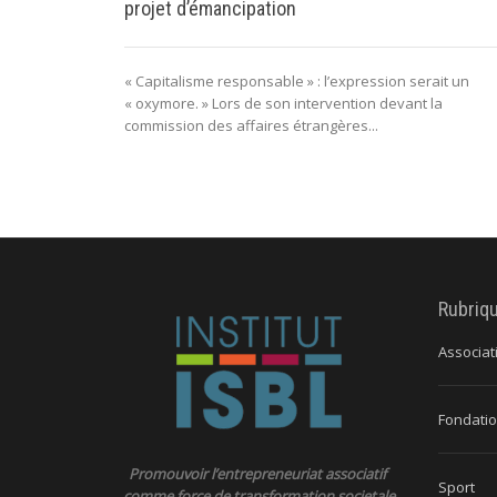
projet d’émancipation
« Capitalisme responsable » : l’expression serait un
« oxymore. » Lors de son intervention devant la
commission des affaires étrangères...
Rubriq
Associat
Fondatio
Promouvoir l’entrepreneuriat associatif
Sport
comme force de transformation societale