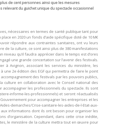
e plus de cent personnes ainsi que les mesures
s relevant du guichet unique du spectacle occasionnel
tives, nécessaires en termes de santé publique tant pour
 en place en 2020 un fonds d’aide spécifique doté de 10 M€
uvoir répondre aux contraintes sanitaires, ont vu leurs
e de la culture, ce sont ainsi plus de 380 manifestations
 un niveau qu’il faudra apprécier dans le temps est d’ores
ngagé une grande concertation sur l’avenir des festivals.
er à Avignon, associant les services du ministère, les
n, à une 2e édition des EGF qui permettra de faire le point
ur accompagnement des festivals par les pouvoirs publics,
 la culture en collaboration avec le Conseil national des
ur accompagner les professionnels du spectacle. Ils sont
stere-informe-les-professionnels) et seront réactualisés
le Gouvernement pour accompagner les entreprises et les
/Aides-demarches/Crise-sanitaire-les-aides-de-l-Etat-aux-
 aux informations dont ils ont besoin pour organiser les
ns d’organisation. Cependant, dans cette crise inédite,
istes, le ministère de la culture mettra tout en œuvre pour