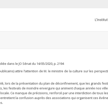
L’Institu
iée dans le JO Sénat du 14/05/2020, p. 2194
icains) attire l’attention de M. le ministre de la culture sur les perspect
elé, lors de la présentation du plan de déconfinement, que les grands festi
s, les festivals de moindre envergure qui animent chaque année nos villes 
 locale. Ce manque de précisions, renforcé par une interdiction de tous 
e, entretient la confusion auprès des associations qui organisent ces évé
es.