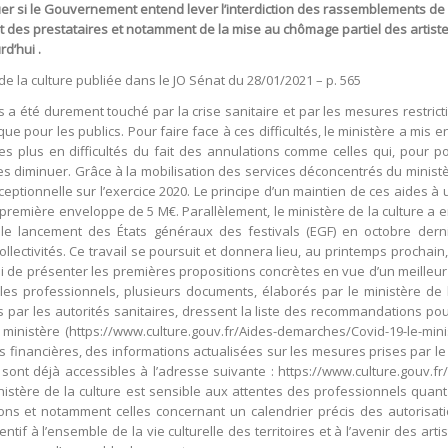
iquer si le Gouvernement entend lever l’interdiction des rassemblements d
es prestataires et notamment de la mise au chômage partiel des artiste
d’hui .
de la culture publiée dans le JO Sénat du 28/01/2021 – p. 565
s a été durement touché par la crise sanitaire et par les mesures restric
que pour les publics. Pour faire face à ces difficultés, le ministère a mis
s plus en difficultés du fait des annulations comme celles qui, pour po
 diminuer. Grâce à la mobilisation des services déconcentrés du ministèr
ceptionnelle sur l’exercice 2020. Le principe d’un maintien de ces aides à
première enveloppe de 5 M€. Parallèlement, le ministère de la culture a e
le lancement des États généraux des festivals (EGF) en octobre derni
collectivités. Ce travail se poursuit et donnera lieu, au printemps prochai
ssi de présenter les premières propositions concrètes en vue d’un meille
ter les professionnels, plusieurs documents, élaborés par le ministère de
s par les autorités sanitaires, dressent la liste des recommandations po
u ministère (https://www.culture.gouv.fr/Aides-demarches/Covid-19-le-mini
s financières, des informations actualisées sur les mesures prises par 
sont déjà accessibles à l’adresse suivante : https://www.culture.gouv.fr
inistère de la culture est sensible aux attentes des professionnels quant
ons et notamment celles concernant un calendrier précis des autorisatio
entif à l’ensemble de la vie culturelle des territoires et à l’avenir des art