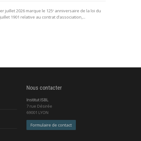
La puissance 
er juillet 2026 marque le 125ᵉ anniversaire de la loi du
lui permettant 
juillet 1901 relative au contrat d’association,...
fonctionnement 
Nous contacter
Institut ISBL
7 rue Désirée
69001 LYON
Formulaire de contact