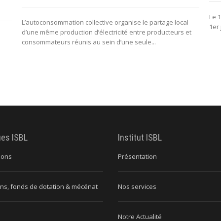
Le 1
L’autoconsommation collective organise le partage local
1er 
d’une même production d’électricité entre producteurs et
consommateurs réunis au sein d’une seule...
ues ISBL
Institut ISBL
ions
Présentation
ns, fonds de dotation & mécénat
Nos services
Notre Actualité