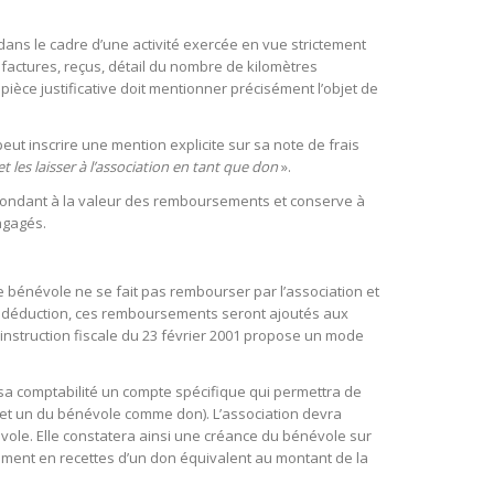
dans le cadre d’une activité exercée en vue strictement
in, factures, reçus, détail du nombre de kilomètres
ièce justificative doit mentionner précisément l’objet de
ut inscrire une mention explicite sur sa note de frais
 les laisser à l’association en tant que don
».
respondant à la valeur des remboursements et conserve à
ngagés.
le bénévole ne se fait pas rembourser par l’association et
la déduction, ces remboursements seront ajoutés aux
instruction fiscale du 23 février 2001 propose un mode
s sa comptabilité un compte spécifique qui permettra de
 et un du bénévole comme don). L’association devra
vole. Elle constatera ainsi une créance du bénévole sur
trement en recettes d’un don équivalent au montant de la