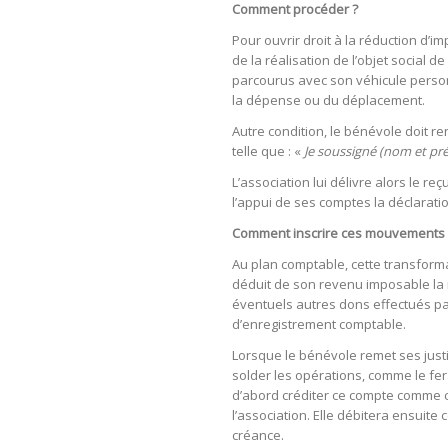
Comment procéder ?
Pour ouvrir droit à la réduction d’
de la réalisation de l’objet social de
parcourus avec son véhicule personn
la dépense ou du déplacement.
Autre condition, le bénévole doit r
telle que : «
Je soussigné (nom et pré
L’association lui délivre alors le 
l’appui de ses comptes la déclarati
Comment inscrire ces mouvements e
Au plan comptable, cette transformat
déduit de son revenu imposable la 
éventuels autres dons effectués pa
d’enregistrement comptable.
Lorsque le bénévole remet ses justif
solder les opérations, comme le fe
d’abord créditer ce compte comme c
l’association. Elle débitera ensuit
créance.