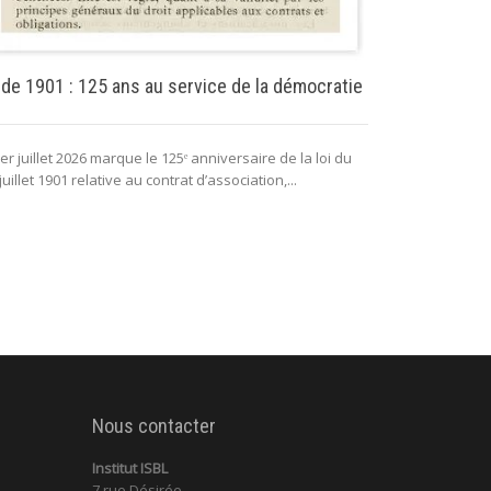
Puissance pu
 de 1901 : 125 ans au service de la démocratie
La puissance 
er juillet 2026 marque le 125ᵉ anniversaire de la loi du
lui permettant 
juillet 1901 relative au contrat d’association,...
fonctionnement 
Nous contacter
Institut ISBL
7 rue Désirée