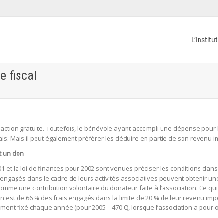
L’Institu
e fiscal
ction gratuite. Toutefois, le bénévole ayant accompli une dépense pour 
is. Mais il peut également préférer les déduire en partie de son revenu im
t un don
2001 et la loi de finances pour 2002 sont venues préciser les conditions da
 engagés dans le cadre de leurs activités associatives peuvent obtenir 
comme une contribution volontaire du donateur faite à l’association. Ce qu
n est de 66 % des frais engagés dans la limite de 20 % de leur revenu impo
ement fixé chaque année (pour 2005 – 470 €), lorsque l’association a pour o