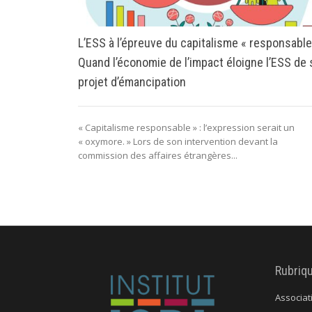
L’ESS à l’épreuve du capitalisme « responsable
Quand l’économie de l’impact éloigne l’ESS de
projet d’émancipation
« Capitalisme responsable » : l’expression serait un
« oxymore. » Lors de son intervention devant la
commission des affaires étrangères...
Rubriq
Associat