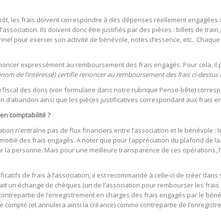
impôt, les frais doivent correspondre à des dépenses réellement engagées 
 l’association. Ils doivent donc être justifiés par des pièces : billets de tra
el pour exercer son activité de bénévole, notes d’essence, etc.. Chaque p
enoncer expressément au remboursement des frais engagés. Pour cela, il pe
nom de l’intéressé) certifie renoncer au remboursement des frais ci-dessus et
reçu fiscal des dons (voir formulaire dans notre rubrique Pense-bête) cor
on d’abandon ainsi que les pièces justificatives correspondant aux frais e
n comptabilité ?
ion n’entraîne pas de flux financiers entre l’association et le bénévole : 
moitié des frais engagés. A noter que pour l’appréciation du plafond de 
r la personne. Mais pour une meilleure transparence de ces opérations, l’
icatifs de frais à l’association, il est recommandé à celle-ci de créer dan
rait un échange de chèques (un de l’association pour rembourser les frais
ontrepartie de l’enregistrement en charges des frais engagés par le béné
e ce compte (et annulera ainsi la créance) comme contrepartie de l’enregis