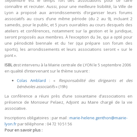
Septembre est le temps fort des associations pour se faire
connaître et recruter. Aussi, pour une meilleure lisibilité, la Ville de
Lyon a proposé aux arrondissements d’organiser leurs forums
associatifs au cours d’une même période (du 2 au 9), incluant 2
samedis, pour le public, et 5 jours ouvrables au cours desquels des
ateliers et conférences, notamment sur la gestion et le juridique,
seront proposés aux membres. À l’exception du 3e, qui a opté pour
une périodicité biennale et du 1er (qui prépare son forum des
sports), les arrondissements et leurs associations seront « sur le
pont ».
ISBL
c
est intervenu à la Mairie centrale de LYON le 5 septembre 2006
en qualité d’intervenant sur le thème suivant :
Colas Amblard
: «
Responsabilité des dirigeants et des
bénévoles associatifs
» (19h)
La conférence a réuni près d’une soixantaine d’associations en
présence de Monsieur Pelaez, Adjoint au Maire chargé de la vie
associative.
Inscriptions obligatoires : par mail :
marie-helene.genthon@mairie-
lyon.fr
par téléphone : 04 72 10 51 56
Pour en savoir plus :