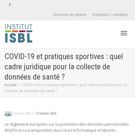
Ouverture de session
Inscription / Adhésion
Active
COVID-19 et pratiques sportives : quel
cadre juridique pour la collecte de
naviga
données de santé ?
Accueil
COVID-19 et pratiques sportives : quel cadre juridique pour la
collecte de données de santé ?
|
Institut ISBL
19 octobre 2020
Le règlement européen sur la protection des données personnelles
(RGPD) et sa transposition dans la loi Informatique et libertés