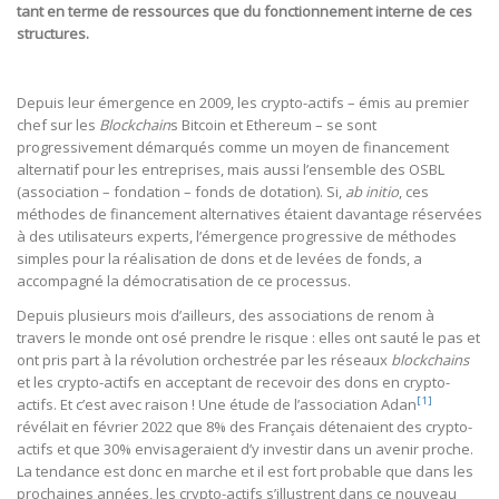
tant en terme de ressources que du fonctionnement interne de ces
structures.
Depuis leur émergence en 2009, les crypto-actifs – émis au premier
chef sur les
Blockchain
s Bitcoin et Ethereum – se sont
progressivement démarqués comme un moyen de financement
alternatif pour les entreprises, mais aussi l’ensemble des OSBL
(association – fondation – fonds de dotation). Si,
ab initio
, ces
méthodes de financement alternatives étaient davantage réservées
à des utilisateurs experts, l’émergence progressive de méthodes
simples pour la réalisation de dons et de levées de fonds, a
accompagné la démocratisation de ce processus.
Depuis plusieurs mois d’ailleurs, des associations de renom à
travers le monde ont osé prendre le risque : elles ont sauté le pas et
ont pris part à la révolution orchestrée par les réseaux
blockchains
et les crypto-actifs en acceptant de recevoir des dons en crypto-
[1]
actifs. Et c’est avec raison ! Une étude de l’association Adan
révélait en février 2022 que 8% des Français détenaient des crypto-
actifs et que 30% envisageraient d’y investir dans un avenir proche.
La tendance est donc en marche et il est fort probable que dans les
prochaines années, les crypto-actifs s’illustrent dans ce nouveau