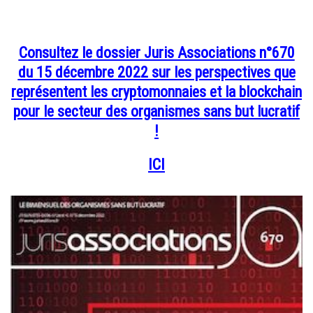
Consultez le dossier
Juris Associations
n°670
du 15 décembre 2022 sur les perspectives que
représentent les cryptomonnaies et la blockchain
pour le secteur des organismes sans but lucratif
!
ICI