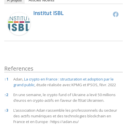
À propos
Articles récents
Institut ISBL
References
References
↑
1
Adan,
La crypto en France : structuration et adoption par le
grand public
, étude réalisée avec KPMG et IPSOS, févr. 2022
↑
2
En une semaine, le crypto fund of Ukraine a levé 50 millions
d’euros en crypto-actifs en faveur de l’Etat Ukrainien.
↑
3
L’association Adan rassemble les professionnels du secteur
des actifs numériques et des technologies blockchain en
France et en Europe :
https://adan.eu/