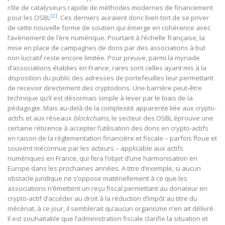
rôle de catalyseurs rapide de méthodes modernes de financement
[2]
pour les OSBL
. Ces derniers auraient donc bien tort de se priver
de cette nouvelle forme de soutien qui émerge en cohérence avec
l’avènement de l’ère numérique. Pourtant à l’échelle française, la
mise en place de campagnes de dons par des associations à but
non lucratif reste encore limitée. Pour preuve, parmi la myriade
d’associations établies en France, rares sont celles ayant mis à la
disposition du public des adresses de portefeuilles leur permettant
de recevoir directement des cryptodons. Une barrière peut-être
technique qu’il est désormais simple à lever par le biais de la
pédagogie. Mais au-delà de la complexité apparente liée aux crypto-
actifs et aux réseaux
blockchains
, le secteur des OSBL éprouve une
certaine réticence à accepter l’utilisation des dons en crypto-actifs
en raison de la réglementation financière et fiscale – parfois floue et
souvent méconnue par les acteurs – applicable aux actifs
numériques en France, qui fera l’objet d’une harmonisation en
Europe dans les prochaines années. A titre d’exemple, si aucun
obstacle juridique ne s’oppose matériellement à ce que les
associations n’émettent un reçu fiscal permettant au donateur en
crypto-actif d’accéder au droit à la réduction d’impôt au titre du
mécénat, à ce jour, il semblerait qu’aucun organisme n’en ait délivré.
Il est souhaitable que l’administration fiscale clarifie la situation et