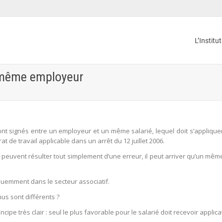
L’Institu
n même employeur
ont signés entre un employeur et un même salarié, lequel doit s’appliqu
at de travail applicable dans un arrêt du 12 juillet 2006.
peuvent résulter tout simplement d’une erreur, il peut arriver qu’un mêm
quemment dans le secteur associatif.
us sont différents ?
cipe très clair : seul le plus favorable pour le salarié doit recevoir applic