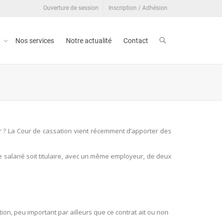
Ouverture de session
Inscription / Adhésion
t
Nos services
Notre actualité
Contact
er ? La Cour de cassation vient récemment d’apporter des
e salarié soit titulaire, avec un même employeur, de deux
ation, peu important par ailleurs que ce contrat ait ou non