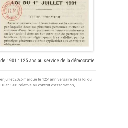
Puissance pu
 de 1901 : 125 ans au service de la démocratie
La puissance 
er juillet 2026 marque le 125ᵉ anniversaire de la loi du
lui permettant 
juillet 1901 relative au contrat d’association,...
fonctionnement 