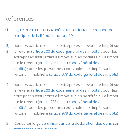
References
References
↑
1
Loi, n° 2021-1109 du 24 août 2021 confortant le respect des
principes de la République, art. 19
↑
2,
pour les particuliers et les entreprises relevant de l’impôt sur
↑
3
le revenu (
article 200 du code général des impôts
) ; pour les
entreprises assujetties à l’impôt sur les sociétés ou à l’impôt
sur le revenu (
article 238 bis du code général des
impôts
) ; pour les personnes redevables de l’impôt sur la
fortune immobilière (
article 978 du code général des impôts
)
↑
4
pour les particuliers et les entreprises relevant de l’impôt sur
le revenu (
article 200 du code général des impôts
) ; pour les
entreprises assujetties à l’impôt sur les sociétés ou à l’impôt
sur le revenu (
article 238 bis du code général des
impôts
) ; pour les personnes redevables de l’impôt sur la
fortune immobilière (
article 978 du code général des impôts
)
↑
5
Consulter le
guide utilisateur de la déclaration des dons sur