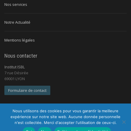
Nos services
Notre Actualité
Mentions légales
Nous contacter
Institut ISBL
7 rue Désirée
69001 LYON
Formulaire de contact
Nous utilisons des cookies pour vous garantir la meilleure
expérience sur notre site web. Aucune donnée personnelle
n'est collectée. Merci d'accepter l'utilisation de ceux-ci.
© 2026 Institut ISBL |
Tous droits réservés |
Mentions légales
|