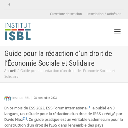
Ouverture de session
Inscription / Adhésion
Active
Guide pour la rédaction d’un droit de
l’Économie Sociale et Solidaire
naviga
Accueil
Guide pour la rédaction d’un droit de l’Économie Sociale et
Solidaire
|
Institut ISBL
28 novembre 2023
[1]
En ce mois de ESS 2023, ESS Forum International
a publié en 3
langues, un « Guide pour la rédaction d’un droit de l’ESS » rédigé par
[2]
David Hiez
. Ce guide pratique est un véritable vademecum pour la
construction d’un droit de l’ESS dans l’ensemble des pays.