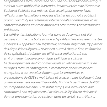
Les premier·e·s lecteur·trice·s de ce Guide nous ont fait découvrir qu’il
avait un autre public cible inattendu : les acteur·trice·s
de l’Économie
Sociale et Solidaire eux-mêmes. Que ce soit pour nourrir leurs
réflexions sur les meilleurs moyens d’inciter les
pouvoirs publics à
promouvoir l’ESS, les références internationales nombreuses et les
contextualisations s’avèrent offrir à ces
acteur·trice·s des ressources
précieuses.
Les différentes indications fournies dans ce document ont été
pensées comme une boîte à outils adaptables dans tous les
contextes
juridiques. Il appartient au législateur, entendu largement, d’y piocher
des dispositions légales. Il revient en outre
à chaque État, en fonction
de sa spécificité, d’adapter ces différentes indications à son
environnement socio-économique,
politique et culturel.
Le développement de l’Économie Sociale et Solidaire est le fruit de
multiples facteurs convergents, à commencer par la vitalité des
entreprises. Il est toutefois évident que les entreprises et
organisations de l’ESS se multiplient et croissent plus facilement dans
un environnement normatif favorable. Fort de la pertinence de l’ESS
pour répondre aux enjeux de notre temps, le·a lecteur·trice doit
contribuer à son déploiement. Par ailleurs, le législateur doit aussi
donner une orientation au secteur, donc un certain contrôle. » …