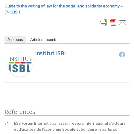
Guide to the writing of law for the social and solidarity economy –
ENGLISH
À propos
Articles récents
Institut ISBL
References
References
↑
1
ESS Forum International est un réseau international d’acteurs
et d’actrices de l’Économie Sociale et Solidaire répartis sur