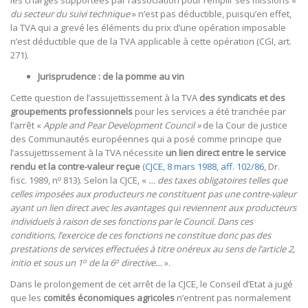
les charges supportées par l’association pour remplir ses missions «
du secteur du suivi technique
» n’est pas déductible, puisqu’en effet,
la TVA qui a grevé les éléments du prix d’une opération imposable
n’est déductible que de la TVA applicable à cette opération (CGI, art.
271).
Jurisprudence : de la pomme au vin
Cette question de l’assujettissement à la TVA
des syndicats et des
groupements professionnels
pour les services a été tranchée par
l’arrêt «
Apple and Pear Development Council »
de la Cour de justice
des Communautés européennes qui a posé comme principe que
l’assujettissement à la TVA nécessite
un lien direct
entre le service
rendu et la contre-valeur reçue
(
CJCE, 8 mars 1988, aff. 102/86
, Dr.
o
fisc. 1989, n
813). Selon la CJCE, «
… des taxes obligatoires telles que
celles imposées aux producteurs ne constituent pas une contre-valeur
ayant un lien direct avec les avantages qui reviennent aux producteurs
individuels à raison de ses fonctions par le Council. Dans ces
conditions, l’exercice de ces fonctions ne constitue donc pas des
prestations de services effectuées à titre onéreux au sens de l’article 2,
o
o
initio et sous un 1
de la 6
directive…
».
Dans le prolongement de cet arrêt de la CJCE, le Conseil d’Etat a jugé
que les
comités économiques agricoles
n’entrent pas normalement