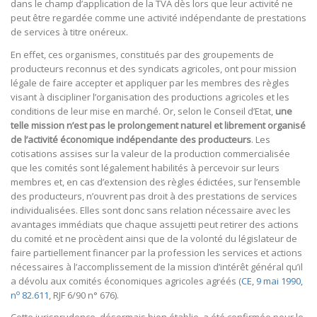
dans le champ d’application de la TVA dès lors que leur activité ne
peut être regardée comme une activité indépendante de prestations
de services à titre onéreux.
En effet, ces organismes, constitués par des groupements de
producteurs reconnus et des syndicats agricoles, ont pour mission
légale de faire accepter et appliquer par les membres des règles
visant à discipliner l’organisation des productions agricoles et les
conditions de leur mise en marché. Or, selon le Conseil d’Etat,
une
telle mission n’est pas le prolongement naturel et librement organisé
de l’activité économique indépendante des producteurs
. Les
cotisations assises sur la valeur de la production commercialisée
que les comités sont légalement habilités à percevoir sur leurs
membres et, en cas d’extension des règles édictées, sur l’ensemble
des producteurs, n’ouvrent pas droit à des prestations de services
individualisées. Elles sont donc sans relation nécessaire avec les
avantages immédiats que chaque assujetti peut retirer des actions
du comité et ne procèdent ainsi que de la volonté du législateur de
faire partiellement financer par la profession les services et actions
nécessaires à l’accomplissement de la mission d’intérêt général qu’il
a dévolu aux comités économiques agricoles agréés (
CE, 9 mai 1990,
o
n
82.611
, RJF 6/90 n° 676).
Cette jurisprudence, désormais bien établie, a été confirmée pour le