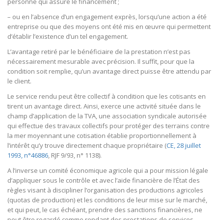
personne qui assure le financement ;
– ou en l’absence d’un engagement exprès, lorsqu’une action a été
entreprise ou que des moyens ont été mis en œuvre qui permettent
d’établir l’existence d’un tel engagement.
L’avantage retiré par le bénéficiaire de la prestation n’est pas
nécessairement mesurable avec précision. Il suffit, pour que la
condition soit remplie, qu’un avantage direct puisse être attendu par
le client.
Le service rendu peut être collectif à condition que les cotisants en
tirent un avantage direct. Ainsi, exerce une activité située dans le
champ d’application de la TVA, une association syndicale autorisée
qui effectue des travaux collectifs pour protéger des terrains contre
la mer moyennant une cotisation établie proportionnellement à
l’intérêt qu’y trouve directement chaque propriétaire (
CE, 28 juillet
1993, n°46886
, RJF 9/93, n° 1138).
A l’inverse un comité économique agricole qui a pour mission légale
d’appliquer sous le contrôle et avec l’aide financière de l’État des
règles visant à discipliner l’organisation des productions agricoles
(quotas de production) et les conditions de leur mise sur le marché,
et qui peut, le cas échéant, prendre des sanctions financières, ne
peut être regardé comme rendant des prestations de services