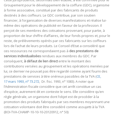
Groupement pour le développement de la coiffure (GDC), organisme
à forme associative, constitué par des fabricants de produits
destinés à des coiffeurs. Le GDC contribue, par son soutien
financier, à l’organisation de diverses manifestations et réalise lui-
même des opérations de publicité en faveur de la profession. Il
perçoit de ses membres des cotisations provenant, pour partie, à
proportion de leur chiffre d’affaires, de leur fonds propres et, pour le
reste, de prélèvements opérés par ces fabricants sur les coiffeurs
lors de l’achat de leurs produits. Le Conseil d’Etat a considéré que
ces ressources ne correspondaient pas à
des prestations de
services individualisées
rendues aux membres du GDC. Par
conséquent,
à défaut de lien direct
entre le montant des
contributions versées au groupement et les opérations menées par
lui, ce dernier ne pouvait pas être regardé comme ayant fourni des
prestations de services à titre onéreux passibles de la TVA (
CE,
o
o
17 mars 1993, n
73.272
, Dr. fisc. 1993, n
1083). A noter que
l’Administration fiscale considère que cet arrêt constitue un cas
d’espèce, autrement dit en conteste le sens. Elle considère qu’en
règle générale, un organisme dont l’objet est de procéder à la
promotion des produits fabriqués par ses membres moyennant une
cotisation volontaire doit être considéré comme assujetti à la TVA
(BOI-TVA-CHAMP-10-10-10-20120912, n° 50)