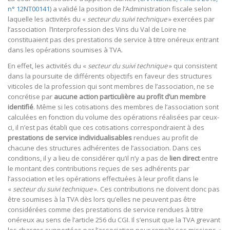
n° 12NT00141
) a validé la position de l’Administration fiscale selon
laquelle les activités du «
secteur du suivi technique
» exercées par
l’association l’Interprofession des Vins du Val de Loire ne
constituaient pas des prestations de service à titre onéreux entrant
dans les opérations soumises à TVA.
En effet, les activités du «
secteur du suivi technique
» qui consistent
dans la poursuite de différents objectifs en faveur des structures
viticoles de la profession qui sont membres de l’association, ne se
concrétise par
aucune
action particulière au profit d’un membre
identifié
. Même si les cotisations des membres de l’association sont
calculées en fonction du volume des opérations réalisées par ceux-
ci, il n’est pas établi que ces cotisations correspondraient à des
prestations de service individualisables
rendues au profit de
chacune des structures adhérentes de l’association. Dans ces
conditions, il y a lieu de considérer qu’il n’y a pas de
lien direct
entre
le montant des contributions reçues de ses adhérents par
l’association et les opérations effectuées à leur profit dans le
«
secteur du suivi technique
». Ces contributions ne doivent donc pas
être soumises à la TVA dès lors qu’elles ne peuvent pas être
considérées comme des prestations de service rendues à titre
onéreux au sens de l’article 256 du CGI. Il s’ensuit que la TVA grevant