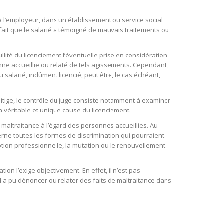
it à l’employeur, dans un établissement ou service social
 fait que le salarié a témoigné de mauvais traitements ou
ullité du licenciement l’éventuelle prise en considération
nne accueillie ou relaté de tels agissements. Cependant,
 salarié, indûment licencié, peut être, le cas échéant,
 litige, le contrôle du juge consiste notamment à examiner
a véritable et unique cause du licenciement.
 maltraitance à l’égard des personnes accueillies. Au-
ncerne toutes les formes de discrimination qui pourraient
romotion professionnelle, la mutation ou le renouvellement
on l’exige objectivement. En effet, il n’est pas
il a pu dénoncer ou relater des faits de maltraitance dans