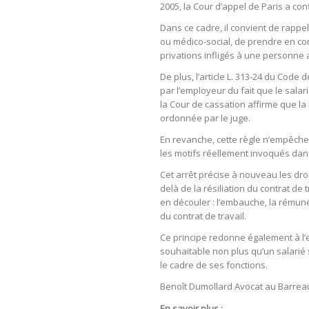
2005, la Cour d’appel de Paris a con
Dans ce cadre, il convient de rappele
ou médico-social, de prendre en con
privations infligés à une personne a
De plus, l’article L. 313-24 du Code
par l’employeur du fait que le sala
la Cour de cassation affirme que la 
ordonnée par le juge.
En revanche, cette règle n’empêche p
les motifs réellement invoqués dans
Cet arrêt précise à nouveau les dro
delà de la résiliation du contrat de
en découler : l’embauche, la rémunéra
du contrat de travail.
Ce principe redonne également à l’em
souhaitable non plus qu’un salarié 
le cadre de ses fonctions.
Benoît Dumollard Avocat au Barrea
En savoir plus :