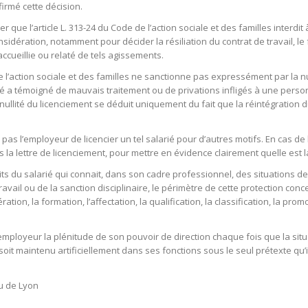
firmé cette décision.
r que l’article L. 313-24 du Code de l’action sociale et des familles interd
sidération, notamment pour décider la résiliation du contrat de travail, le
ccueillie ou relaté de tels agissements.
 de l’action sociale et des familles ne sanctionne pas expressément par la n
rié a témoigné de mauvais traitement ou de privations infligés à une perso
nullité du licenciement se déduit uniquement du fait que la réintégration du
as l’employeur de licencier un tel salarié pour d’autres motifs. En cas de
 la lettre de licenciement, pour mettre en évidence clairement quelle est l
its du salarié qui connait, dans son cadre professionnel, des situations de
 travail ou de la sanction disciplinaire, le périmètre de cette protection co
tion, la formation, l’affectation, la qualification, la classification, la p
ployeur la plénitude de son pouvoir de direction chaque fois que la situati
soit maintenu artificiellement dans ses fonctions sous le seul prétexte qu’
u de Lyon