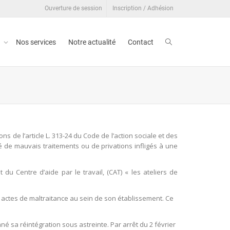
Ouverture de session
Inscription / Adhésion
t
Nos services
Notre actualité
Contact
de l’article L. 313-24 du Code de l’action sociale et des
né de mauvais traitements ou de privations infligés à une
t du Centre d’aide par le travail, (CAT) « les ateliers de
es actes de maltraitance au sein de son établissement. Ce
né sa réintégration sous astreinte. Par arrêt du 2 février