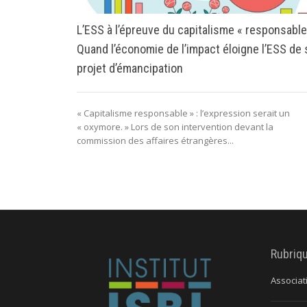
L’ESS à l’épreuve du capitalisme « responsable
Quand l’économie de l’impact éloigne l’ESS de
projet d’émancipation
« Capitalisme responsable » : l’expression serait un
« oxymore. » Lors de son intervention devant la
commission des affaires étrangères...
Rubriq
Associat