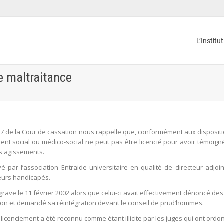
L’Institu
e maltraitance
 de la Cour de cassation nous rappelle que, conformément aux dispositions 
ment social ou médico-social ne peut pas être licencié pour avoir témoig
ls agissements.
yé par l’association Entraide universitaire en qualité de directeur adjoin
leurs handicapés.
 grave le 11 février 2002 alors que celui-ci avait effectivement dénoncé d
sion et demandé sa réintégration devant le conseil de prud’hommes.
licenciement a été reconnu comme étant illicite par les juges qui ont ordon