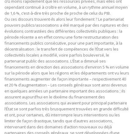
crû moins rapidement que les ressources privées, mais elles ont
cependant continué à croître en volume, à un rythme annuel moyen
de 1,6 %, c’est-à-dire très proche de proche de celui du PIB.
Ou ces discours trouvent-ils alors leur fondement ? Le partenariat
pouvoirs publics/associations a été marqué par des ruptures et des
évolutions contrastées des différentes collectivités publiques : la
période récente a en effet connu une forte restructuration des
financements publics consécutive, pour une part importante, à la
décentralisation : le transfert de compétences de l’État vers les
collectivités locales a modifié, voire parfois bouleversé, le
partenariat public des associations. L’État a diminué ses
financements en direction des associations d’environ 5 % en volume
sur la période alors que les régions et les départements ont vu leurs
financements augmenter de façon importante – respectivement 40
et 20 % d’augmentation – Les conseils généraux sont ainsi devenus
en quelques années un partenaire important des associations ; ils
assurent aujourd’hui en le dixième du financement des
associations. Les associations qui avaient pour principal partenaire
l’État se sont parfois très brusquement trouvées en grande difficulté
et ont, pour certaines, dû interrompre leurs interventions ou les
limiter de façon drastique, tandis que d’autres associations,
intervenant dans des domaines d’action nouveaux ou déjà
partenaires des conseils généraux, se sont développées d’une