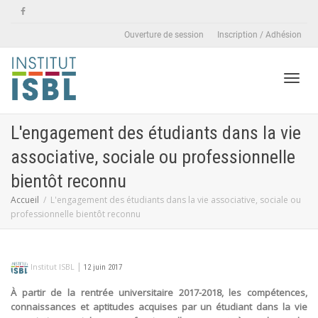
Ouverture de session
Inscription / Adhésion
Active
L'engagement des étudiants dans la vie
associative, sociale ou professionnelle
naviga
bientôt reconnu
Accueil
L'engagement des étudiants dans la vie associative, sociale ou
professionnelle bientôt reconnu
|
Institut ISBL
12 juin 2017
À partir de la rentrée universitaire 2017-2018, les compétences,
connaissances et aptitudes acquises par un étudiant dans la vie