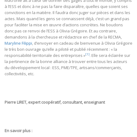
Macronie ait à cœur de donner des gages à tout le monde, y compris
à l’ESS et donc à ne pas la faire disparaître, quelles que soient ses
convictions en la matière. Il faudra donc juger sur pièces et dans les
actes. Mais quand les gens se connaissent déjà, c’est un grand pas
pour faciliter la mise en œuvre d’actions concrètes. Ne boudons
donc pas ce renvoi de l’ESS à Olivia Grégoire. Et au contraire,
demandons à la chercheuse et rédactrice en chef de la RECMA,
Maryline Filippi
, d’envoyer en cadeau de bienvenue à Olivia Grégoire
le très bon ouvrage qu’elle a piloté et publié récemment : « la
[1]
responsabilité territoriale des entreprises »
. Elle sera éclairée sur
la pertinence de la bonne alliance à trouver entre tous les acteurs
du développement local : ESS, PME/TPE, artisans/commerçants,
collectivités, etc.
Pierre LIRET, e
xpert coopératif, consultant, enseignant
En savoir plus :