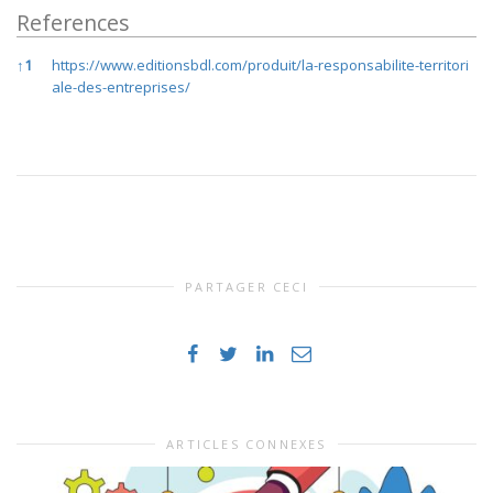
References
References
↑
1
https://www.editionsbdl.com/produit/la-responsabilite-territori
ale-des-entreprises/
PARTAGER CECI
ARTICLES CONNEXES