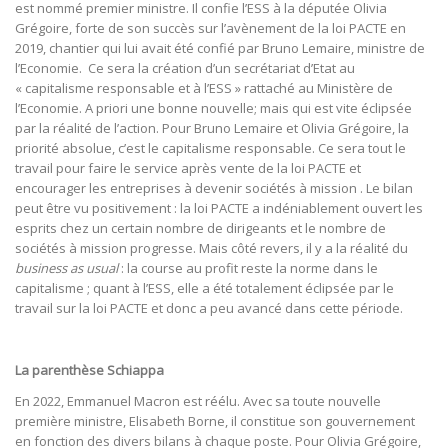
est nommé premier ministre. Il confie l’ESS à la députée Olivia
Grégoire, forte de son succès sur l’avènement de la loi PACTE en
2019, chantier qui lui avait été confié par Bruno Lemaire, ministre de
l’Economie. Ce sera la création d’un secrétariat d’Etat au
« capitalisme responsable et à l’ESS » rattaché au Ministère de
l’Economie. A priori une bonne nouvelle; mais qui est vite éclipsée
par la réalité de l’action. Pour Bruno Lemaire et Olivia Grégoire, la
priorité absolue, c’est le capitalisme responsable. Ce sera tout le
travail pour faire le service après vente de la loi PACTE et
encourager les entreprises à devenir sociétés à mission . Le bilan
peut être vu positivement : la loi PACTE a indéniablement ouvert les
esprits chez un certain nombre de dirigeants et le nombre de
sociétés à mission progresse. Mais côté revers, il y a la réalité du
business as usual
: la course au profit reste la norme dans le
capitalisme ; quant à l’ESS, elle a été totalement éclipsée par le
travail sur la loi PACTE et donc a peu avancé dans cette période.
La parenthèse Schiappa
En 2022, Emmanuel Macron est réélu. Avec sa toute nouvelle
première ministre, Elisabeth Borne, il constitue son gouvernement
en fonction des divers bilans à chaque poste. Pour Olivia Grégoire,