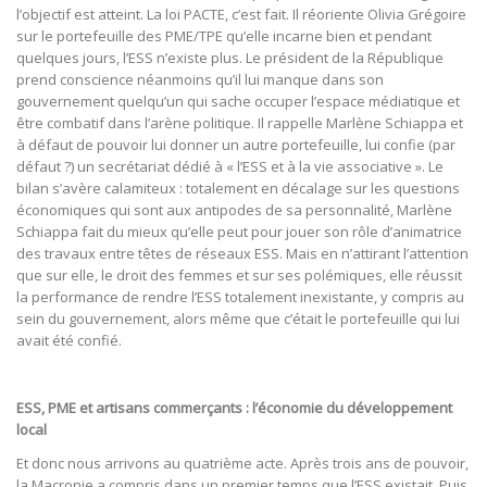
l’objectif est atteint. La loi PACTE, c’est fait. Il réoriente Olivia Grégoire
sur le portefeuille des PME/TPE qu’elle incarne bien et pendant
quelques jours, l’ESS n’existe plus. Le président de la République
prend conscience néanmoins qu’il lui manque dans son
gouvernement quelqu’un qui sache occuper l’espace médiatique et
être combatif dans l’arène politique. Il rappelle Marlène Schiappa et
à défaut de pouvoir lui donner un autre portefeuille, lui confie (par
défaut ?) un secrétariat dédié à « l’ESS et à la vie associative ». Le
bilan s’avère calamiteux : totalement en décalage sur les questions
économiques qui sont aux antipodes de sa personnalité, Marlène
Schiappa fait du mieux qu’elle peut pour jouer son rôle d’animatrice
des travaux entre têtes de réseaux ESS. Mais en n’attirant l’attention
que sur elle, le droit des femmes et sur ses polémiques, elle réussit
la performance de rendre l’ESS totalement inexistante, y compris au
sein du gouvernement, alors même que c’était le portefeuille qui lui
avait été confié.
ESS, PME et artisans commerçants : l’économie du développement
local
Et donc nous arrivons au quatrième acte. Après trois ans de pouvoir,
la Macronie a compris dans un premier temps que l’ESS existait. Puis,