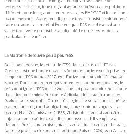
même aussi, il est acté de longue date qu’au sein même des
entreprises, il est logique d’organiser une représentation politique
différente pour les grandes entreprises, les PME/TPE et les artisans
ou commerçants. Autrement dit, tout le travail consiste maintenant à
faire en sorte d’acter définitivement que l’ESS est elle aussi une
vision transverse qui justifie un objet dédié qui transcende les
particularités de métier.
La Macronie découvre peu à peu l’ESS
De ce point de vue, le retour de l’ESS dans l’escarcelle d’Olivia
Grégoire est une bonne nouvelle. Retour en arrière sur la prise en
compte de l’ESS depuis 2017 avec l’arrivée au pouvoir d’Emmanuel
Macron. Dans son premier gouvernement et pendant trois ans, le
président ignore l’ESS qui se voit diluée et pour tout dire inexistante
dans l’immense ministère confié à Nicolas Hulot sur la transition
écologique et solidaire. On met l’écologie et le social dans le même
panier, dans un grand boulgui boulga aux contours vagues. Il y a
bien un Haut Commissaire à l’ESS, Christophe Itier, qui connaît le
sujet par son expérience de dirigeant associatif. Il s’emploie à
dépoussiérer et moderniser, mais avec au final, bien peu d’impact,
faute de profil ou d’expérience politique. Puis en 2020, Jean Castex