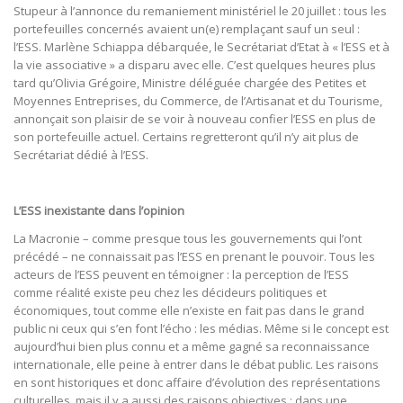
Stupeur à l’annonce du remaniement ministériel le 20 juillet : tous les
portefeuilles concernés avaient un(e) remplaçant sauf un seul :
l’ESS. Marlène Schiappa débarquée, le Secrétariat d’Etat à « l’ESS et à
la vie associative » a disparu avec elle. C’est quelques heures plus
tard qu’Olivia Grégoire, Ministre déléguée chargée des Petites et
Moyennes Entreprises, du Commerce, de l’Artisanat et du Tourisme,
annonçait son plaisir de se voir à nouveau confier l’ESS en plus de
son portefeuille actuel. Certains regretteront qu’il n’y ait plus de
Secrétariat dédié à l’ESS.
L’ESS inexistante dans l’opinion
La Macronie – comme presque tous les gouvernements qui l’ont
précédé – ne connaissait pas l’ESS en prenant le pouvoir. Tous les
acteurs de l’ESS peuvent en témoigner : la perception de l’ESS
comme réalité existe peu chez les décideurs politiques et
économiques, tout comme elle n’existe en fait pas dans le grand
public ni ceux qui s’en font l’écho : les médias. Même si le concept est
aujourd’hui bien plus connu et a même gagné sa reconnaissance
internationale, elle peine à entrer dans le débat public. Les raisons
en sont historiques et donc affaire d’évolution des représentations
culturelles, mais il y a aussi des raisons objectives : dans une