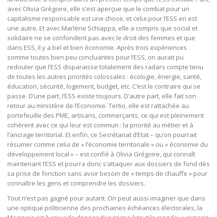
avec Olivia Grégoire, elle s’est aperçue que le combat pour un
capitalisme responsable est une chose, et celui pour l’ESS en est
une autre. Et avec Marlène Schiappa, elle a compris que social et
solidaire ne se confondent pas avec le droit des femmes et que
dans ESS, il y a bel et bien économie. Après trois expériences
somme toutes bien peu concluantes pour l’ESS, on aurait pu
redouter que l’ESS disparaisse totalement des radars compte tenu
de toutes les autres priorités colossales : écologie, énergie, santé,
éducation, sécurité, logement, budget, etc. C’est le contraire qui se
passe. D’une part, l’ESS existe toujours. D’autre part, elle fait son
retour au ministère de l’Economie. Tertio, elle est rattachée au
portefeuille des PME, artisans, commerçants, ce qui est pleinement
cohérent avec ce qui leur est commun : la priorité au métier et à
l’ancrage territorial. Et enfin, ce Secrétariat d’Etat – qu’on pourrait
résumer comme celui de « l’économie territoriale » ou « économie du
développement local » – est confié à Olivia Grégoire, qui connaît
maintenant l’ESS et pourra donc s’attaquer aux dossiers de fond dès
sa prise de fonction sans avoir besoin de « temps de chauffe » pour
connaître les gens et comprendre les dossiers.
Tout n’est pas gagné pour autant. On peut aussi imaginer que dans
une optique politicienne des prochaines échéances électorales, la